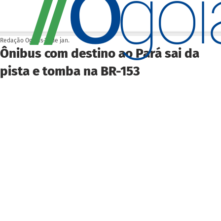
O
/
/
go
Redação Ogoiás
27 de jan.
Ônibus com destino ao Pará sai da
pista e tomba na BR-153