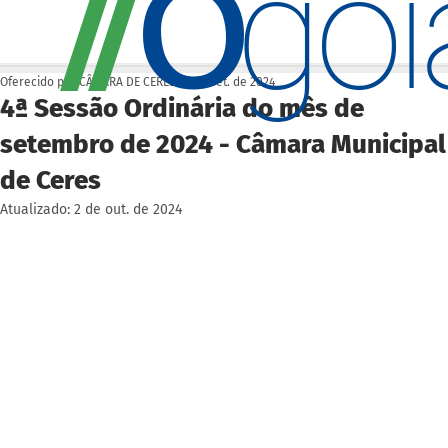
O
/
/
go
Oferecido por CÂMARA DE CERES
25 de set. de 2024
4ª Sessão Ordinária do mês de
setembro de 2024 - Câmara Municipal
de Ceres
Atualizado:
2 de out. de 2024