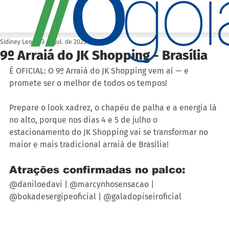
O
/
/
go
Sidiney Leonis
3 de jul. de 2025
9º Arraiá do JK Shopping - Brasília
É OFICIAL: O 9º Arraiá do JK Shopping vem aí — e 
promete ser o melhor de todos os tempos! 
Prepare o look xadrez, o chapéu de palha e a energia lá 
no alto, porque nos dias 4 e 5 de julho o 
estacionamento do JK Shopping vai se transformar no 
maior e mais tradicional arraiá de Brasília! 
Atrações confirmadas no palco: 
@daniloedavi | @marcynhosensacao | 
@bokadesergipeoficial | @galadopiseiroficial  