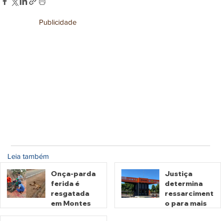
Publicidade
Leia também
Onça-parda
Justiça
ferida é
determina
resgatada
ressarciment
em Montes
o para mais
Claros de
de 600 mil