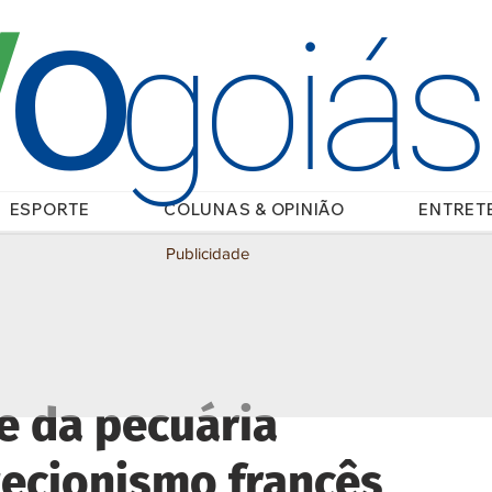
O
/
goiá
ESPORTE
COLUNAS & OPINIÃO
ENTRET
Publicidade
e da pecuária
otecionismo francês