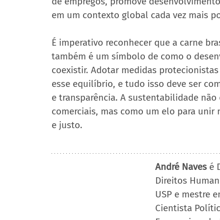
de empregos, promove desenvolvimento re
em um contexto global cada vez mais po
É imperativo reconhecer que a carne br
também é um símbolo de como o desenv
coexistir. Adotar medidas protecionista
esse equilíbrio, e tudo isso deve ser co
e transparência. A sustentabilidade não
comerciais, mas como um elo para unir 
e justo.
André Naves
 é 
Direitos Humano
USP e mestre e
Cientista Polít