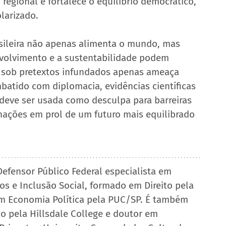
gional e fortalece o equilíbrio democrático, 
larizado.
asileira não apenas alimenta o mundo, mas 
olvimento e a sustentabilidade podem 
s sob pretextos infundados apenas ameaça 
mbatido com diplomacia, evidências científicas 
 deve ser usada como desculpa para barreiras 
nações em prol de um futuro mais equilibrado 
Defensor Público Federal especialista em 
s e Inclusão Social, formado em Direito pela 
m Economia Política pela PUC/SP. É também 
ico pela Hillsdale College e doutor em 