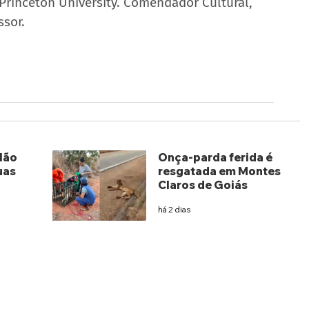
Princeton University. Comendador Cultural, 
ssor.
lão
Onça-parda ferida é
uas
resgatada em Montes
Claros de Goiás
há 2 dias