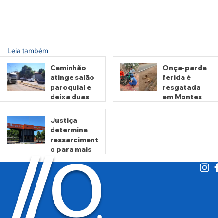
Leia também
Caminhão
Onça-parda
atinge salão
ferida é
paroquial e
resgatada
deixa duas
em Montes
pessoas
Claros de
mortas em
Goiás
Justiça
Crixás
determina
há 8 horas
há 1 dia
ressarciment
O
/
/
o para mais
de 600 mil
motoristas
por
há 4 dias
cobrança
indevida do
Detran-GO