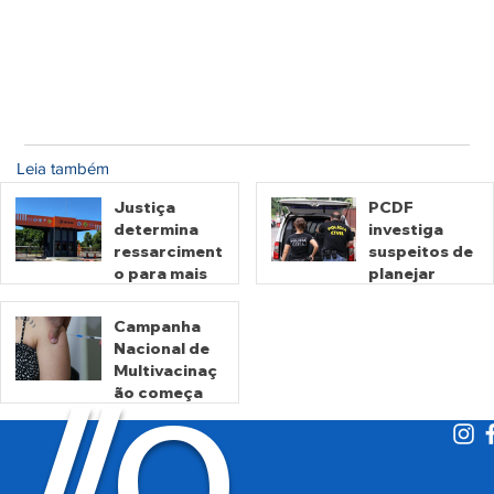
Leia também
Justiça
PCDF
determina
investiga
ressarciment
suspeitos de
o para mais
planejar
de 600 mil
atentados no
motoristas
período
Campanha
por
eleitoral
Nacional de
há 1 dia
há 1 dia
cobrança
Multivacinaç
O
indevida do
/
/
ão começa
Detran-GO
nesta
segunda
há 2 dias