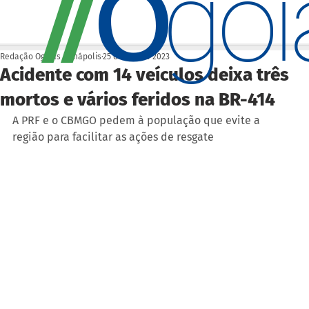
O
/
/
go
Redação Ogoiás | Anápolis
25 de set. de 2023
Acidente com 14 veículos deixa três
mortos e vários feridos na BR-414
A PRF e o CBMGO pedem à população que evite a 
região para facilitar as ações de resgate