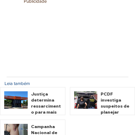
Publicidade
Leia também
Justiça
PCDF
determina
investiga
ressarciment
suspeitos de
o para mais
planejar
de 600 mil
atentados no
motoristas
período
Campanha
por
eleitoral
Nacional de
há 2 dias
há 2 dias