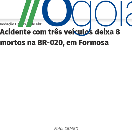
O
/
/
go
Redação Ogoiás
22 de abr.
Acidente com três veículos deixa 8
mortos na BR-020, em Formosa
Foto: CBMGO