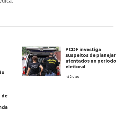
édica.
PCDF investiga
suspeitos de planejar
atentados no período
eleitoral
do
há 2 dias
 de
nda