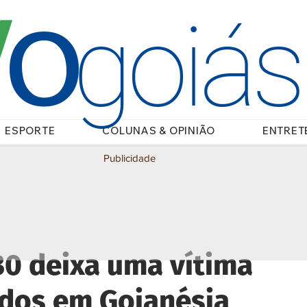
O
/
goiá
ESPORTE
COLUNAS & OPINIÃO
ENTRET
Publicidade
30 deixa uma vítima
ridos em Goianésia