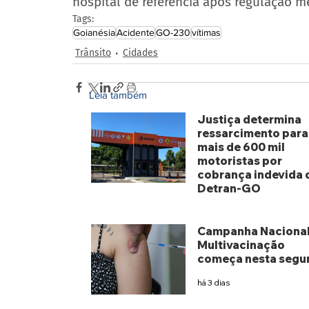
hospital de referência após regulação m
Tags:
Goianésia
Acidente
GO-230
vítimas
Trânsito
Cidades
Leia também
Justiça determina
ressarcimento para
mais de 600 mil
motoristas por
cobrança indevida 
Detran-GO
há 2 dias
Campanha Nacional
Multivacinação
começa nesta segu
há 3 dias