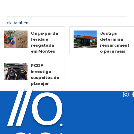
Leia também
Onça-parda
Justiça
ferida é
determina
resgatada
ressarciment
em Montes
o para mais
Claros de
de 600 mil
Goiás
motoristas
PCDF
por
investiga
há 12 horas
há 3 dias
cobrança
suspeitos de
O
indevida do
/
/
planejar
Detran-GO
atentados no
período
eleitoral
há 3 dias