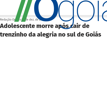
O
/
/
go
Redação Ogoiás
23 de dez. de 2025
Adolescente morre após cair de
trenzinho da alegria no sul de Goiás