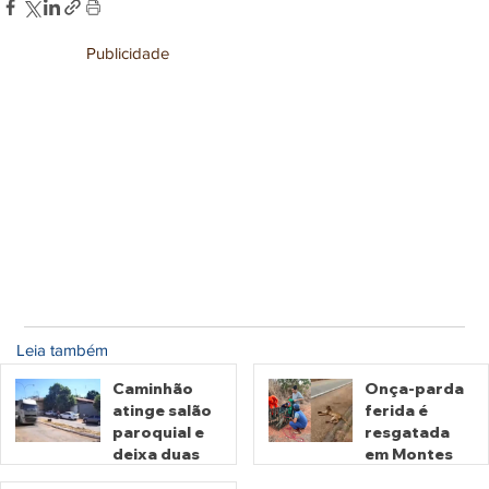
Publicidade
Leia também
Caminhão
Onça-parda
atinge salão
ferida é
paroquial e
resgatada
deixa duas
em Montes
pessoas
Claros de