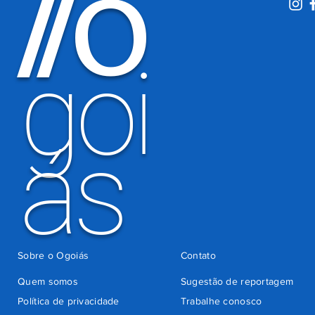
O
/
/
período
eleitoral
há 3 dias
goi
ás
Sobre o Ogoiás
Contato
Quem somos
Sugestão de reportagem
Política de privacidade
Trabalhe conosco