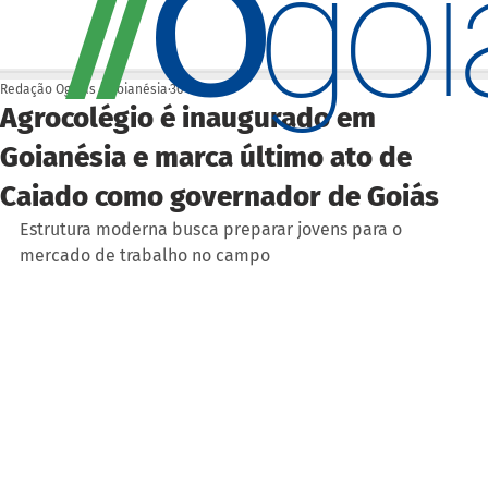
O
/
/
go
Redação Ogoiás | Goianésia
30 de mar.
Agrocolégio é inaugurado em
Goianésia e marca último ato de
Caiado como governador de Goiás
Estrutura moderna busca preparar jovens para o 
mercado de trabalho no campo