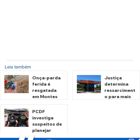
Leia também
Onça-parda
Justiça
ferida é
determina
resgatada
ressarciment
em Montes
o para mais
Claros de
de 600 mil
Goiás
motoristas
PCDF
por
investiga
há 17 horas
há 3 dias
cobrança
suspeitos de
indevida do
planejar
Detran-GO
atentados no