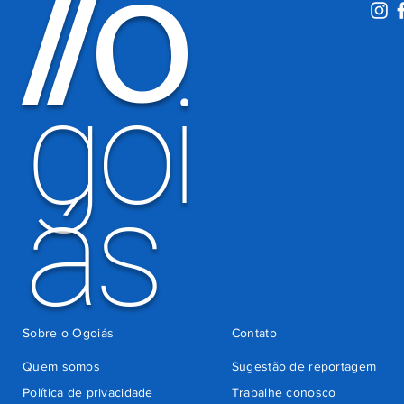
O
/
/
período
eleitoral
há 3 dias
goi
ás
Sobre o Ogoiás
Contato
Quem somos
Sugestão de reportagem
Política de privacidade
Trabalhe conosco