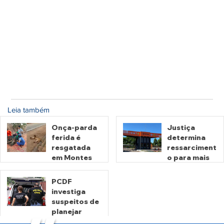
Leia também
Onça-parda
Justiça
ferida é
determina
resgatada
ressarciment
em Montes
o para mais
Claros de
de 600 mil
Goiás
motoristas
PCDF
por
investiga
há 20 horas
há 3 dias
cobrança
suspeitos de
indevida do
planejar
Detran-GO
atentados no