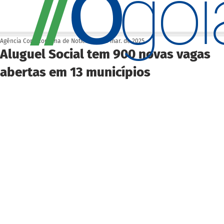
O
/
/
go
Agência Cora Coralina de Notícias
22 de mar. de 2025
Aluguel Social tem 900 novas vagas
abertas em 13 municípios