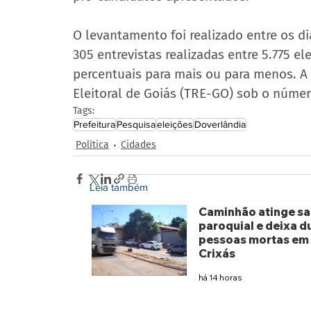
O levantamento foi realizado entre os di
305 entrevistas realizadas entre 5.775 e
percentuais para mais ou para menos. A 
Eleitoral de Goiás (TRE-GO) sob o núme
Tags:
Prefeitura
Pesquisa
eleições
Doverlândia
Política
Cidades
Leia também
Caminhão atinge sa
paroquial e deixa d
pessoas mortas em
Crixás
há 14 horas