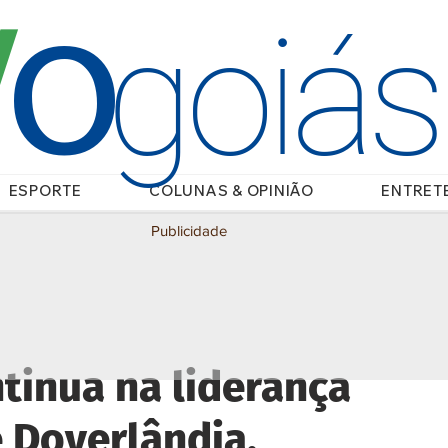
O
/
goiá
ESPORTE
COLUNAS & OPINIÃO
ENTRET
Publicidade
ntinua na liderança
e Doverlândia,