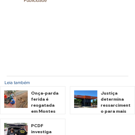
Publicidade
Leia também
Onça-parda
Justiça
ferida é
determina
resgatada
ressarciment
em Montes
o para mais
Claros de
de 600 mil
Goiás
motoristas
PCDF
por
investiga
há 7 horas
há 2 dias