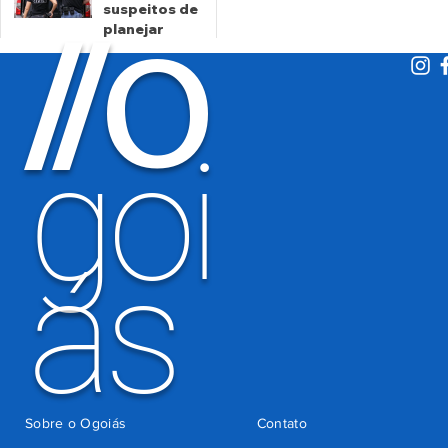
cobrança
suspeitos de
O
indevida do
/
/
planejar
Detran-GO
atentados no
período
eleitoral
há 2 dias
goi
ás
Sobre o Ogoiás
Contato