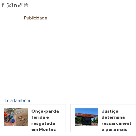
Publicidade
Leia também
Onça-parda
Justiça
ferida é
determina
resgatada
ressarciment
em Montes
o para mais
Claros de
de 600 mil