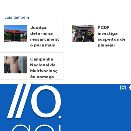
Leia também
Justiça
PCDF
determina
investiga
ressarciment
suspeitos de
o para mais
planejar
de 600 mil
atentados no
motoristas
período
Campanha
por
eleitoral
Nacional de
há 2 dias
há 2 dias
cobrança
Multivacinaç
O
indevida do
/
/
ão começa
Detran-GO
nesta
segunda
há 3 dias