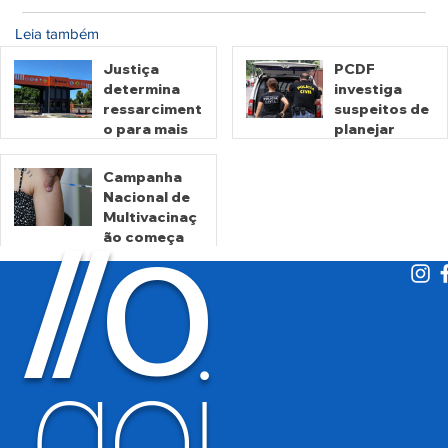
Leia também
Justiça
PCDF
determina
investiga
ressarciment
suspeitos de
o para mais
planejar
de 600 mil
atentados no
motoristas
período
Campanha
por
eleitoral
Nacional de
há 1 dia
há 2 dias
cobrança
Multivacinaç
O
indevida do
/
/
ão começa
Detran-GO
nesta
segunda
há 2 dias
goi