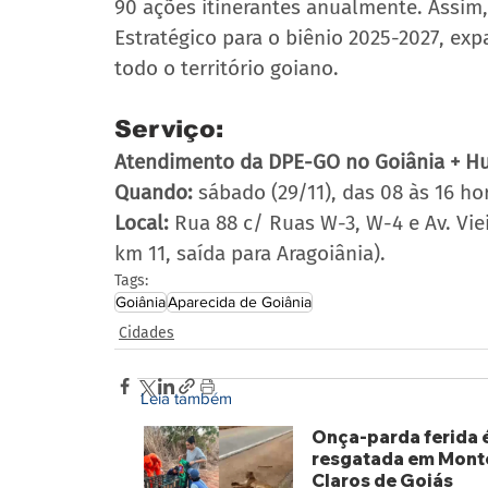
90 ações itinerantes anualmente. Assim,
Estratégico para o biênio 2025-2027, ex
todo o território goiano.
Serviço:
Atendimento da DPE-GO no Goiânia + Hu
Quando:
 sábado (29/11), das 08 às 16 ho
Local:
 Rua 88 c/ Ruas W-3, W-4 e Av. Viei
km 11, saída para Aragoiânia).
Tags:
Goiânia
Aparecida de Goiânia
Cidades
Leia também
Onça-parda ferida 
resgatada em Mont
Claros de Goiás