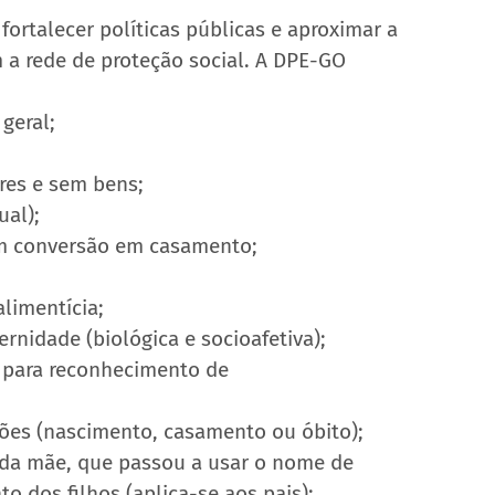
 fortalecer políticas públicas e aproximar a 
 a rede de proteção social. A DPE-GO 
geral;
res e sem bens;
ual);
om conversão em casamento;
limentícia;
nidade (biológica e socioafetiva);
A para reconhecimento de 
idões (nascimento, casamento ou óbito);
 da mãe, que passou a usar o nome de 
o dos filhos (aplica-se aos pais);