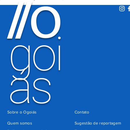
O
/
/
de 600 mil
motoristas
por
há 4 dias
cobrança
indevida do
goi
Detran-GO
ás
Sobre o Ogoiás
Contato
Quem somos
Sugestão de reportagem