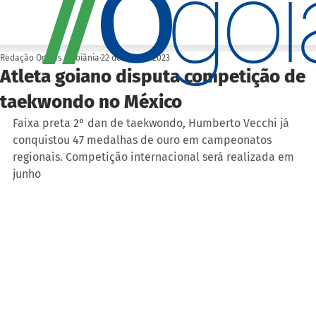
O
/
/
go
Redação Ogoiás | Goiânia
22 de abr. de 2023
Atleta goiano disputa competição de
taekwondo no México
Faixa preta 2° dan de taekwondo, Humberto Vecchi já 
conquistou 47 medalhas de ouro em campeonatos 
regionais. Competição internacional será realizada em 
junho