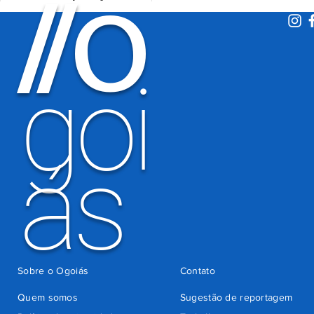
O
/
/
Detran-GO
atentados no
período
eleitoral
há 3 dias
goi
ás
Sobre o Ogoiás
Contato
Quem somos
Sugestão de reportagem