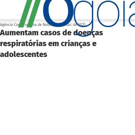
O
/
/
go
Agência Cora Coralina de Notícias
5 de mar. de 2025
Aumentam casos de doenças
respiratórias em crianças e
adolescentes