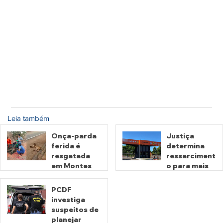
Leia também
Onça-parda
Justiça
ferida é
determina
resgatada
ressarciment
em Montes
o para mais
Claros de
de 600 mil
Goiás
motoristas
PCDF
por
investiga
há 14 horas
há 3 dias
cobrança
suspeitos de
indevida do
planejar