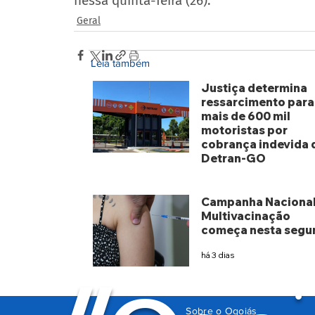
nessa quinta-feira (26).
Geral
Leia também
Justiça determina
ressarcimento para
mais de 600 mil
motoristas por
cobrança indevida 
Detran-GO
há 2 dias
Campanha Nacional
Multivacinação
começa nesta segu
há 3 dias
Sobre o Ogoiás