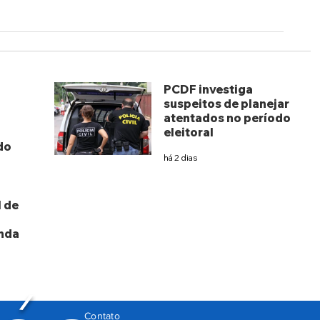
PCDF investiga
suspeitos de planejar
atentados no período
eleitoral
do
há 2 dias
 de
nda
Contato