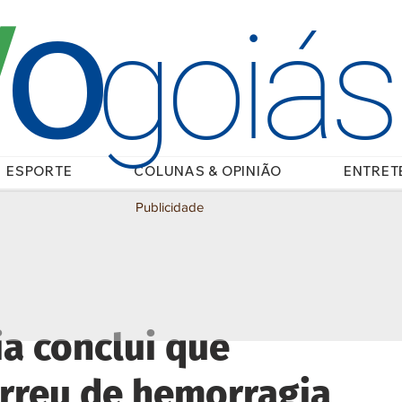
O
/
goiá
ESPORTE
COLUNAS & OPINIÃO
ENTRET
Publicidade
a conclui que
orreu de hemorragia