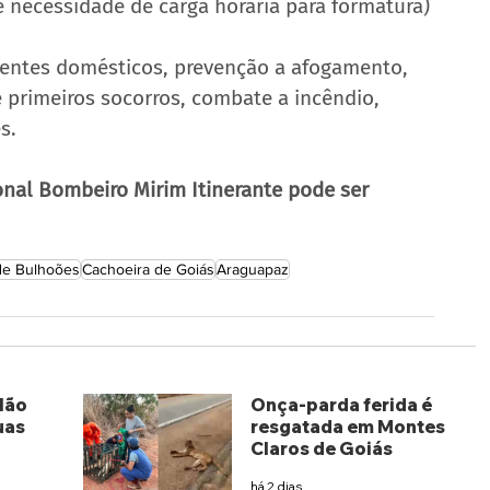
 necessidade de carga horária para formatura)
identes domésticos, prevenção a afogamento, 
 primeiros socorros, combate a incêndio, 
s.
nal Bombeiro Mirim Itinerante pode ser 
de Bulhoões
Cachoeira de Goiás
Araguapaz
lão
Onça-parda ferida é
uas
resgatada em Montes
Claros de Goiás
há 2 dias