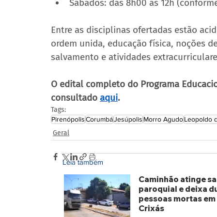
Sábados: das 8h00 às 12h (conforme
Entre as disciplinas ofertadas estão ac
ordem unida, educação física, noções de
salvamento e atividades extracurriculare
O edital completo do Programa Educacio
consultado 
aqui
.
Tags:
Pirenópolis
Corumbá
Jesúpolis
Morro Agudo
Leopoldo 
Geral
Leia também
Caminhão atinge sa
paroquial e deixa d
pessoas mortas em
Crixás