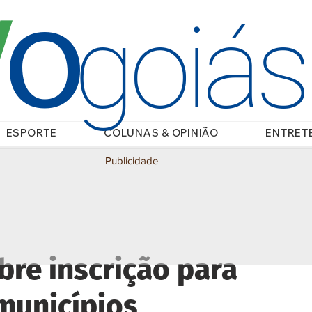
O
/
goiá
ESPORTE
COLUNAS & OPINIÃO
ENTRET
Publicidade
re inscrição para
municípios