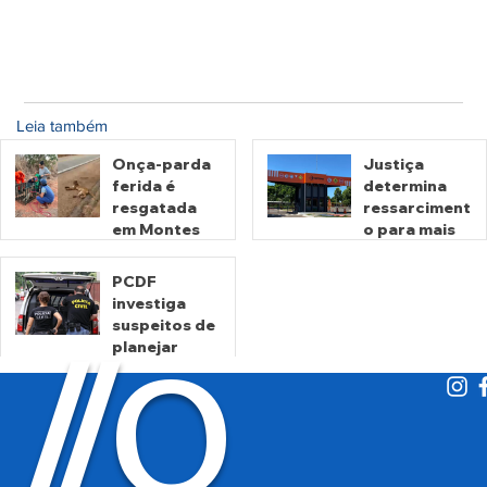
Leia também
Onça-parda
Justiça
ferida é
determina
resgatada
ressarciment
em Montes
o para mais
Claros de
de 600 mil
Goiás
motoristas
PCDF
por
investiga
há 5 horas
há 2 dias
cobrança
suspeitos de
O
indevida do
/
/
planejar
Detran-GO
atentados no
período
eleitoral
há 2 dias