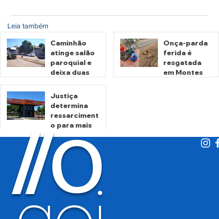
Leia também
Caminhão
Onça-parda
atinge salão
ferida é
paroquial e
resgatada
deixa duas
em Montes
pessoas
Claros de
mortas em
Goiás
Justiça
Crixás
determina
há 3 dias
há 4 dias
ressarciment
O
/
/
o para mais
de 600 mil
motoristas
por
há 6 dias
cobrança
indevida do
Detran-GO