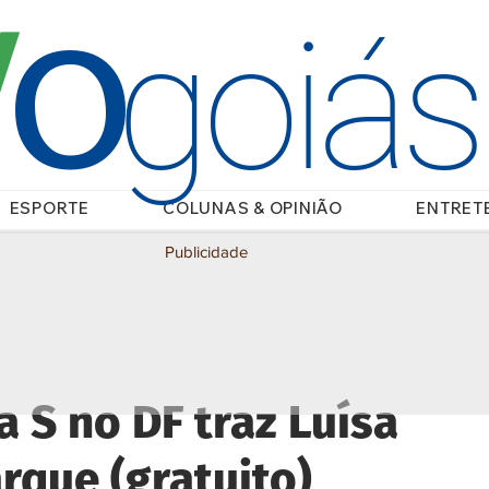
O
/
goiá
ESPORTE
COLUNAS & OPINIÃO
ENTRET
Publicidade
 S no DF traz Luísa
rque (gratuito)