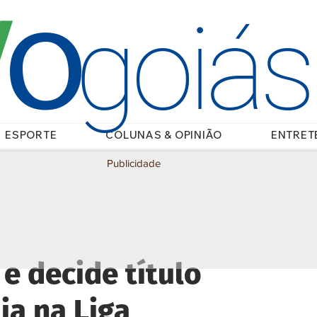
O
/
goiá
ESPORTE
COLUNAS & OPINIÃO
ENTRET
Publicidade
 e decide título
lia na Liga