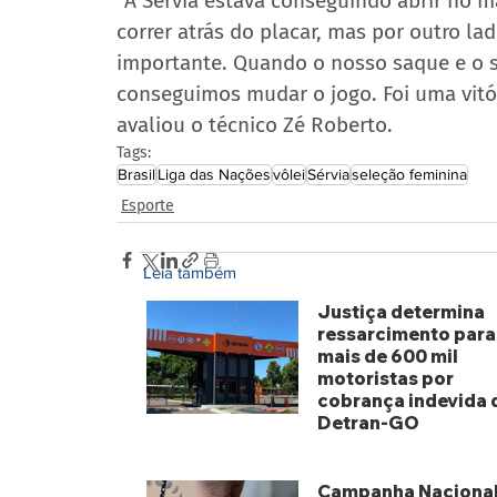
“A Sérvia estava conseguindo abrir no 
correr atrás do placar, mas por outro la
importante. Quando o nosso saque e o s
conseguimos mudar o jogo. Foi uma vitór
avaliou o técnico Zé Roberto.
Tags:
Brasil
Liga das Nações
vôlei
Sérvia
seleção feminina
Esporte
Leia também
Justiça determina
ressarcimento para
mais de 600 mil
motoristas por
cobrança indevida 
Detran-GO
há 1 dia
Campanha Nacional