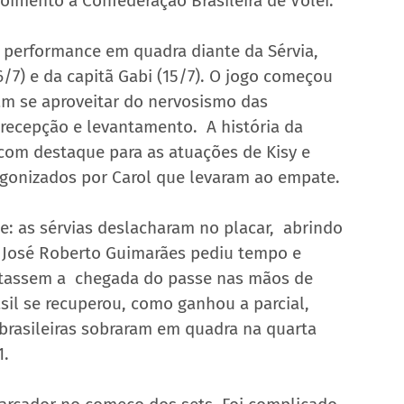
oimento à Confederação Brasileira de Vôlei.
 performance em quadra diante da Sérvia, 
7) e da capitã Gabi (15/7). O jogo começou 
am se aproveitar do nervosismo das 
 recepção e levantamento.  A história da 
com destaque para as atuações de Kisy e 
gonizados por Carol que levaram ao empate.
e: as sérvias deslacharam no placar,  abrindo 
 José Roberto Guimarães pediu tempo e 
ilitassem a  chegada do passe nas mãos de 
asil se recuperou, como ganhou a parcial, 
 brasileiras sobraram em quadra na quarta 
1.