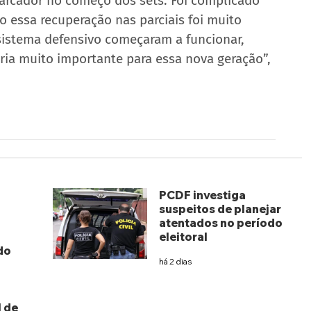
marcador no começo dos sets. Foi complicado 
do essa recuperação nas parciais foi muito 
istema defensivo começaram a funcionar, 
ia muito importante para essa nova geração”, 
PCDF investiga
suspeitos de planejar
atentados no período
eleitoral
do
há 2 dias
 de