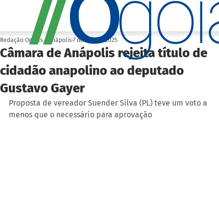
O
/
/
go
Redação Ogoiás | Anápolis
7 de out. de 2025
Câmara de Anápolis rejeita título de
cidadão anapolino ao deputado
Gustavo Gayer
Proposta de vereador Suender Silva (PL) teve um voto a 
menos que o necessário para aprovação