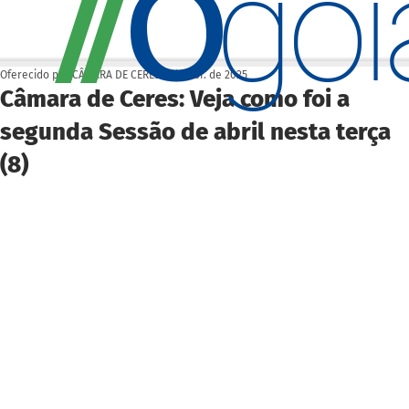
O
/
/
go
Oferecido por CÂMARA DE CERES
9 de abr. de 2025
Câmara de Ceres: Veja como foi a
segunda Sessão de abril nesta terça
(8)