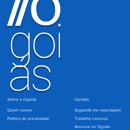
O
/
/
por
há 5 dias
cobrança
indevida do
goi
Detran-GO
ás
Sobre o Ogoiás
Contato
Quem somos
Sugestão de reportagem
Política de privacidade
Trabalhe conosco
Anuncie no Ogoiás