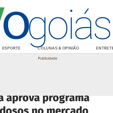
O
/
goiá
ESPORTE
COLUNAS & OPINIÃO
ENTRET
Publicidade
a aprova programa
 idosos no mercado