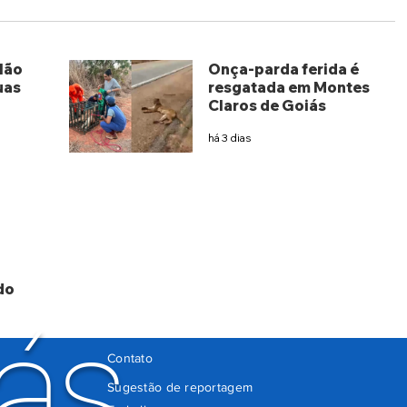
lão
Onça-parda ferida é
uas
resgatada em Montes
Claros de Goiás
há 3 dias
do
ás
Contato
Sugestão de reportagem