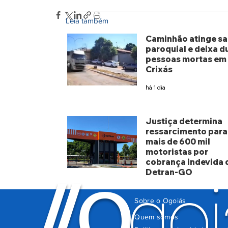
Leia também
Caminhão atinge sa
paroquial e deixa d
pessoas mortas em
Crixás
há 1 dia
Justiça determina
ressarcimento para
mais de 600 mil
motoristas por
cobrança indevida 
Detran-GO
O
/
/
goi
há 5 dias
Sobre o Ogoiás
Quem somos