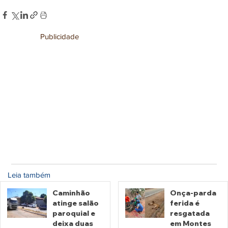
Publicidade
Leia também
Caminhão
Onça-parda
atinge salão
ferida é
paroquial e
resgatada
deixa duas
em Montes