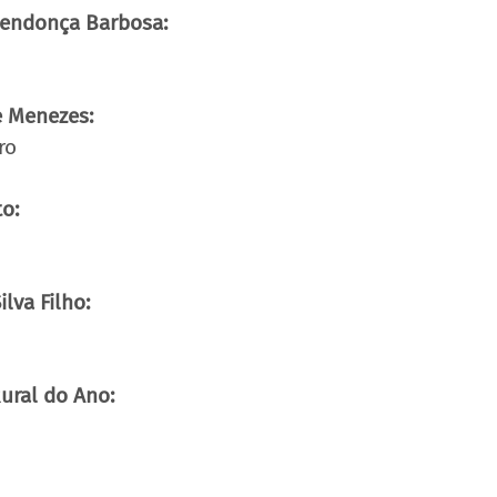
endonça Barbosa:
e Menezes:
ro
o:
lva Filho:
ural do Ano: