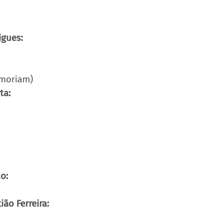
igues:
emoriam)
ta:
o:
ão Ferreira: