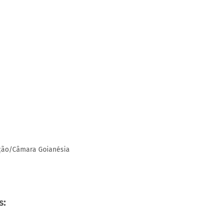
ação/Câmara Goianésia
s: