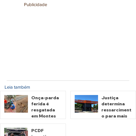
Publicidade
Leia também
Onça-parda
Justiça
ferida é
determina
resgatada
ressarciment
em Montes
o para mais
Claros de
de 600 mil
Goiás
motoristas
PCDF
por