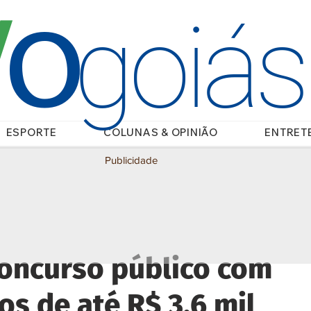
O
/
goiá
ESPORTE
COLUNAS & OPINIÃO
ENTRET
Publicidade
concurso público com
os de até R$ 3,6 mil