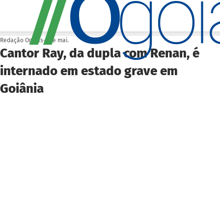
O
/
/
go
Redação Ogoiás
6 de mai.
Cantor Ray, da dupla com Renan, é
internado em estado grave em
Goiânia