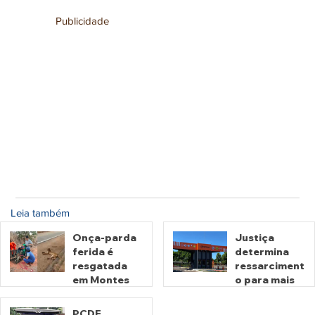
Publicidade
Leia também
Onça-parda
Justiça
ferida é
determina
resgatada
ressarciment
em Montes
o para mais
Claros de
de 600 mil
Goiás
motoristas
PCDF