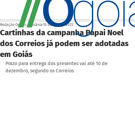
O
/
/
go
Redação Ogoiás | Goiânia
10 de nov. de 2025
Cartinhas da campanha Papai Noel
dos Correios já podem ser adotadas
em Goiás
Prazo para entrega dos presentes vai até 10 de 
dezembro, segundo os Correios