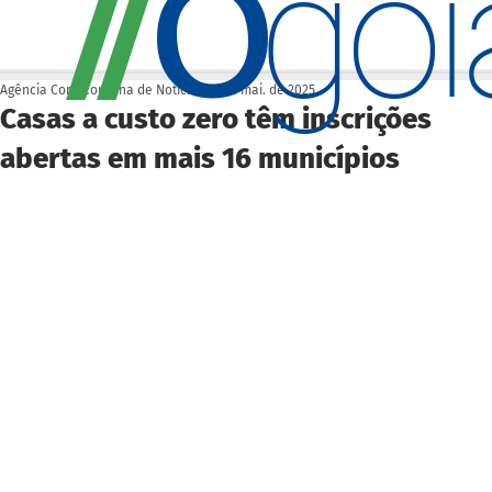
O
/
/
go
Agência Cora Coralina de Notícias
19 de mai. de 2025
Casas a custo zero têm inscrições
abertas em mais 16 municípios