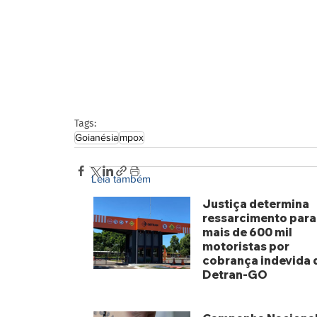
Tags:
Goianésia
mpox
Leia também
Justiça determina
ressarcimento para
mais de 600 mil
motoristas por
cobrança indevida 
Detran-GO
há 1 dia