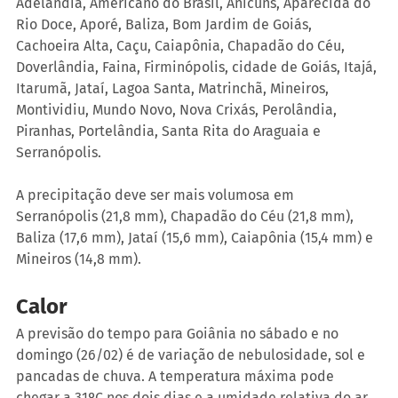
Adelândia, Americano do Brasil, Anicuns, Aparecida do 
Rio Doce, Aporé, Baliza, Bom Jardim de Goiás, 
Cachoeira Alta, Caçu, Caiapônia, Chapadão do Céu, 
Doverlândia, Faina, Firminópolis, cidade de Goiás, Itajá, 
Itarumã, Jataí, Lagoa Santa, Matrinchã, Mineiros, 
Montividiu, Mundo Novo, Nova Crixás, Perolândia, 
Piranhas, Portelândia, Santa Rita do Araguaia e 
Serranópolis.
A precipitação deve ser mais volumosa em 
Serranópolis (21,8 mm), Chapadão do Céu (21,8 mm), 
Baliza (17,6 mm), Jataí (15,6 mm), Caiapônia (15,4 mm) e 
Mineiros (14,8 mm).
Calor
A previsão do tempo para Goiânia no sábado e no 
domingo (26/02) é de variação de nebulosidade, sol e 
pancadas de chuva. A temperatura máxima pode 
chegar a 31ºC nos dois dias e a umidade relativa do ar 