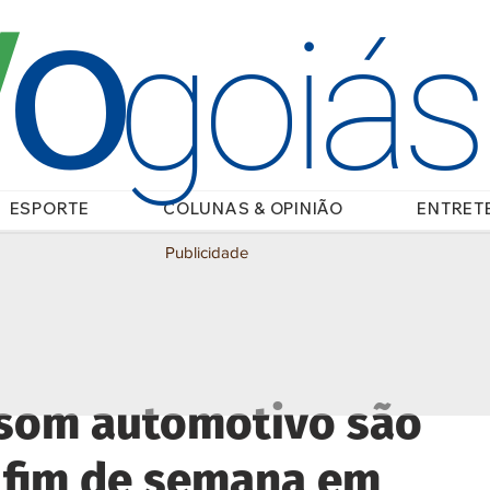
O
/
goiá
ESPORTE
COLUNAS & OPINIÃO
ENTRET
Publicidade
 som automotivo são
 fim de semana em