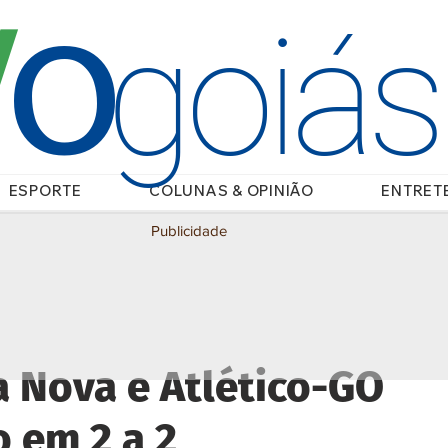
O
/
goiá
ESPORTE
COLUNAS & OPINIÃO
ENTRET
Publicidade
la Nova e Atlético-GO
 em 2 a 2