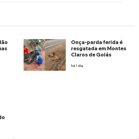
lão
Onça-parda ferida é
uas
resgatada em Montes
Claros de Goiás
há 1 dia
do