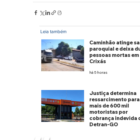
Leia também
Caminhão atinge sa
paroquial e deixa d
pessoas mortas em
Crixás
há 5 horas
Justiça determina
ressarcimento para
mais de 600 mil
motoristas por
cobrança indevida 
Detran-GO
há 3 dias