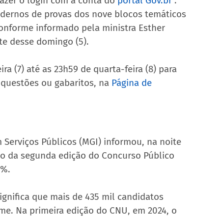
fazer o login com a conta do 
portal 
Gov.br
 .
adernos de provas dos nove blocos temáticos 
nforme informado pela ministra Esther 
te desse domingo (5).
ra (7) até as 23h59 de quarta-feira (8) para 
 questões ou gabaritos, na 
Página de 
 Serviços Públicos (MGI) informou, na noite 
o da segunda edição do Concurso Público 
%. 
significa que mais de 435 mil candidatos 
me. Na primeira edição do CNU, em 2024, o 