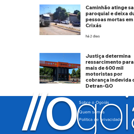
Caminhão atinge sa
paroquial e deixa d
pessoas mortas em
Crixás
há 2 dias
Justiça determina
ressarcimento para
mais de 600 mil
motoristas por
cobrança indevida 
Detran-GO
O
/
/
goi
há 5 dias
Sobre o Ogoiás
Quem somos
Política de privacidade