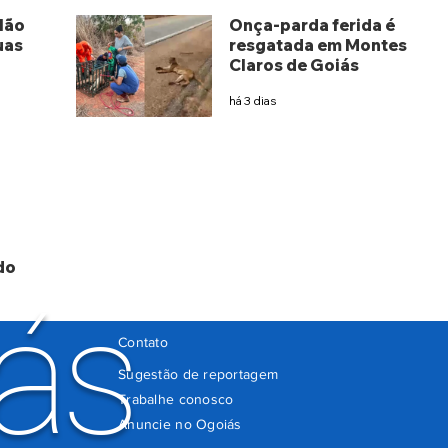
lão
Onça-parda ferida é
uas
resgatada em Montes
Claros de Goiás
há 3 dias
do
ás
Contato
Sugestão de reportagem
Trabalhe conosco
Anuncie no Ogoiás