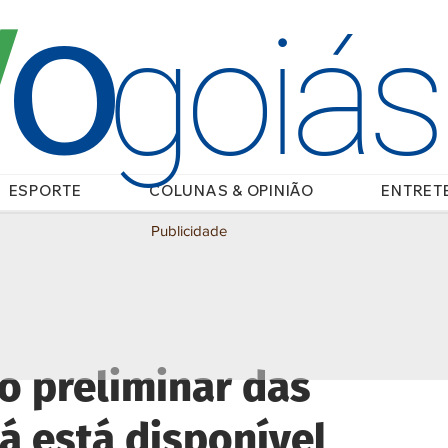
O
/
goiá
ESPORTE
COLUNAS & OPINIÃO
ENTRET
Publicidade
o preliminar das
já está disponível