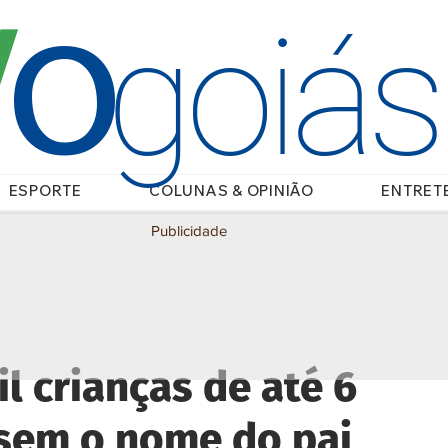
O
/
goiá
ESPORTE
COLUNAS & OPINIÃO
ENTRET
Publicidade
l crianças de até 6
 sem o nome do pai