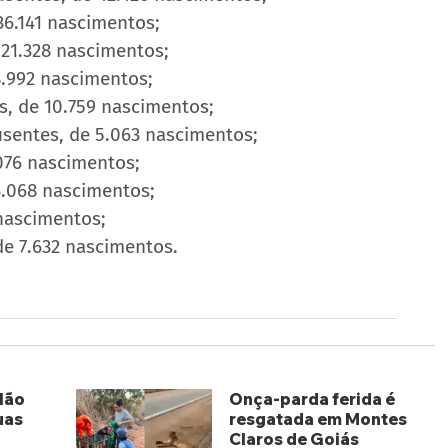
36.141 nascimentos;
 21.328 nascimentos;
8.992 nascimentos;
, de 10.759 nascimentos;
usentes, de 5.063 nascimentos;
076 nascimentos;
6.068 nascimentos;
 nascimentos;
de 7.632 nascimentos.
lão
Onça-parda ferida é
uas
resgatada em Montes
Claros de Goiás