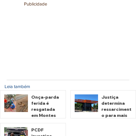
Publicidade
Leia também
Onça-parda
Justiça
ferida é
determina
resgatada
ressarciment
em Montes
o para mais
Claros de
de 600 mil
Goiás
motoristas
PCDF
por