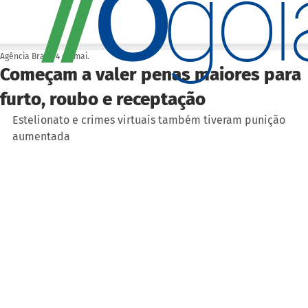
O
/
/
go
Agência Brasil
4 de mai.
Começam a valer penas maiores para
furto, roubo e receptação
Estelionato e crimes virtuais também tiveram punição 
aumentada