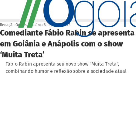
O
/
/
go
Redação Ogoiás | Goiânia
6 de jul. de 2023
Comediante Fábio Rabin se apresenta
em Goiânia e Anápolis com o show
‘Muita Treta’
Fábio Rabin apresenta seu novo show "Muita Treta", 
combinando humor e reflexão sobre a sociedade atual