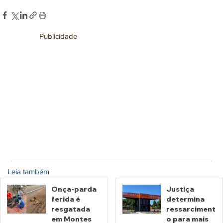
Publicidade
Leia também
Onça-parda
Justiça
ferida é
determina
resgatada
ressarciment
em Montes
o para mais