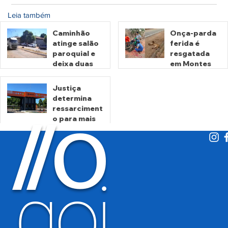
Leia também
Caminhão
Onça-parda
atinge salão
ferida é
paroquial e
resgatada
deixa duas
em Montes
pessoas
Claros de
mortas em
Goiás
Justiça
Crixás
determina
há 18 horas
há 2 dias
ressarciment
O
/
/
o para mais
de 600 mil
motoristas
por
há 4 dias
cobrança
indevida do
goi
Detran-GO