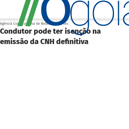
O
/
/
go
Agência Cora Coralina de Notícias
24 de fev.
Condutor pode ter isenção na
emissão da CNH definitiva