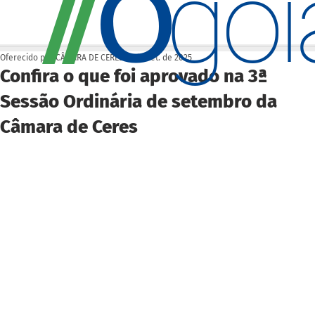
O
/
/
go
Oferecido por CÂMARA DE CERES
17 de set. de 2025
Confira o que foi aprovado na 3ª
Sessão Ordinária de setembro da
Câmara de Ceres