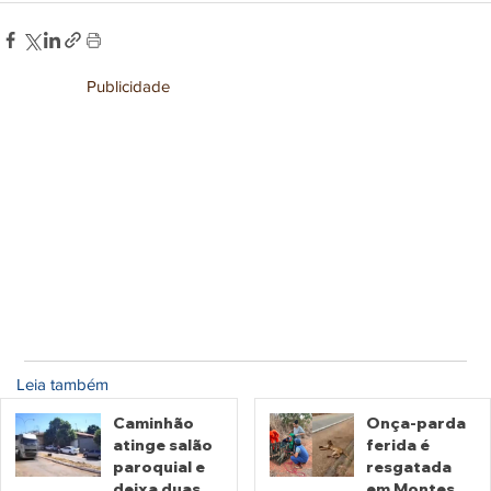
Publicidade
Leia também
Caminhão
Onça-parda
atinge salão
ferida é
paroquial e
resgatada
deixa duas
em Montes